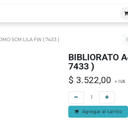
ias
MO 5CM LILA FW ( 7433 )
BIBLIORATO A
7433 )
$
3.522,00
+ IVA
Agregar al carrito