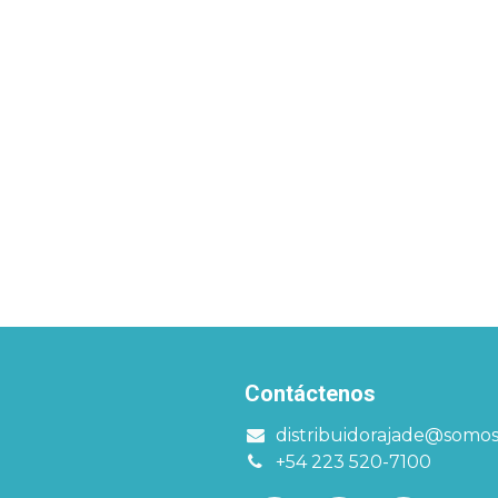
Contáctenos
distribuidorajade@somo
+54 223 520-7100