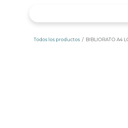
Ir al contenido
Tienda
Categor
Todos los productos
BIBLIORATO A4 LO