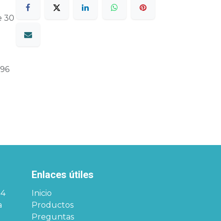
e 30
96
Enlaces útiles
34
Inicio
a
Productos
Preguntas