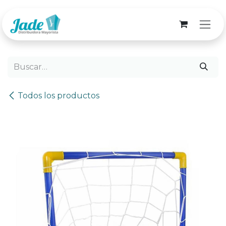
Ir al contenido
Todos los productos