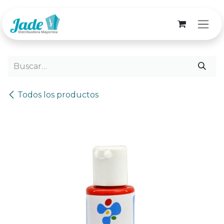
Ir al contenido
Todos los productos