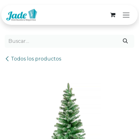
Ir al contenido
Todos los productos