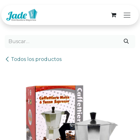
Ir al contenido
Todos los productos