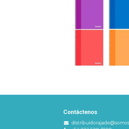
Contáctenos
distribuidorajade@somo