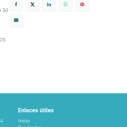
e 30
03
Enlaces útiles
34
Inicio