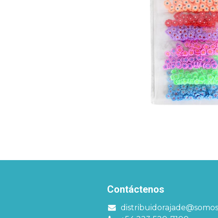
Contáctenos
distribuidorajade@somo