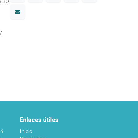
e 30
81
Enlaces útiles
34
Inicio