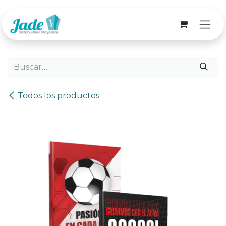
Ir al contenido
Todos los productos