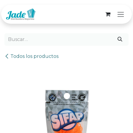
Ir al contenido
Todos los productos