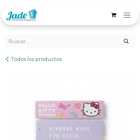
Ir al contenido
Todos los productos